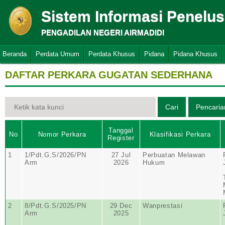
Sistem Informasi Penelu
PENGADILAN NEGERI AIRMADIDI
Beranda
Perdata Umum
Perdata Khusus
Pidana
Pidana Khusus
DAFTAR PERKARA GUGATAN SEDERHANA
Tanggal
No
Nomor Perkara
Klasifikasi Perkara
Register
1
1/Pdt.G.S/2026/PN
27 Jul
Perbuatan Melawan
Arm
2026
Hukum
2
8/Pdt.G.S/2025/PN
29 Dec
Wanprestasi
Arm
2025