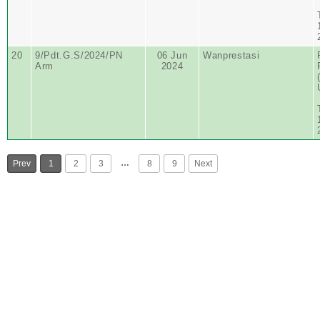
20
9/Pdt.G.S/2024/PN
06 Jun
Wanprestasi
Arm
2024
…
Prev
1
2
3
8
9
Next