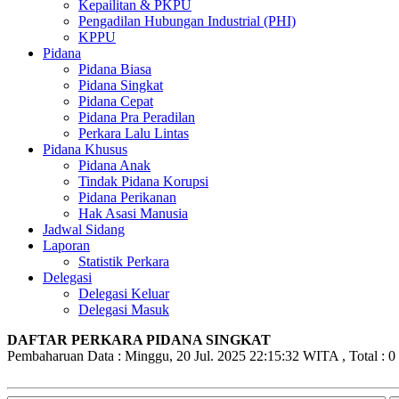
Kepailitan & PKPU
Pengadilan Hubungan Industrial (PHI)
KPPU
Pidana
Pidana Biasa
Pidana Singkat
Pidana Cepat
Pidana Pra Peradilan
Perkara Lalu Lintas
Pidana Khusus
Pidana Anak
Tindak Pidana Korupsi
Pidana Perikanan
Hak Asasi Manusia
Jadwal Sidang
Laporan
Statistik Perkara
Delegasi
Delegasi Keluar
Delegasi Masuk
DAFTAR PERKARA PIDANA SINGKAT
Pembaharuan Data : Minggu, 20 Jul. 2025 22:15:32 WITA , Total : 0