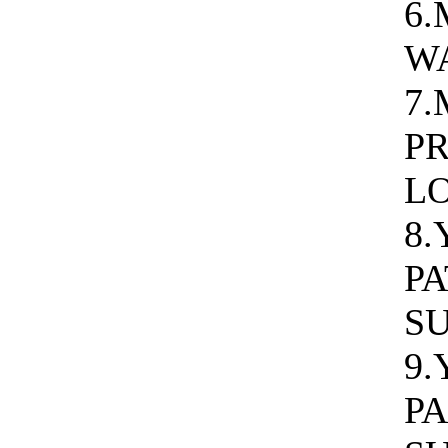
6
W
7.
P
L
8.
P
S
9
P