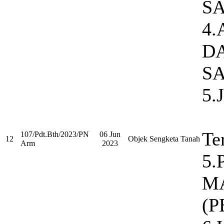
S
4
DA
S
5
Te
107/Pdt.Bth/2023/PN
06 Jun
12
Objek Sengketa Tanah
Arm
2023
5.
M
(P