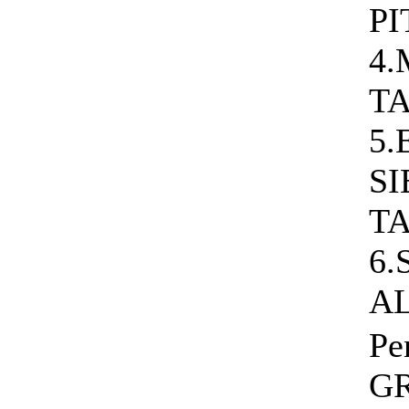
PI
4
T
5.
SI
T
6.
AL
Pe
G