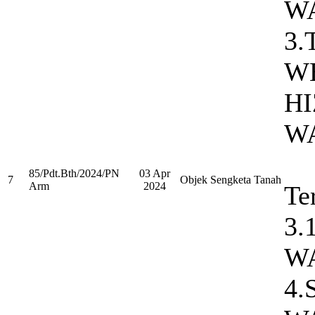
W
3
W
HI
W
85/Pdt.Bth/2024/PN
03 Apr
7
Objek Sengketa Tanah
Arm
2024
Te
3.
W
4.