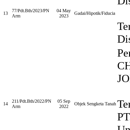
Di
77/Pdt.Bth/2023/PN
04 May
13
Gadai/Hipotik/Fiducia
Arm
2023
Te
Di
Pe
C
J
Te
211/Pdt.Bth/2022/PN
05 Sep
14
Objek Sengketa Tanah
Arm
2022
PT
Un