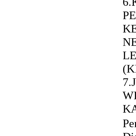
6
P
K
N
L
(K
7.
W
K
Pe