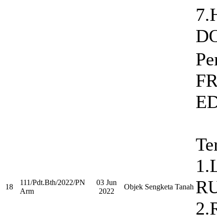
7
D
Pe
F
E
Te
1.
R
111/Pdt.Bth/2022/PN
03 Jun
18
Objek Sengketa Tanah
Arm
2022
2