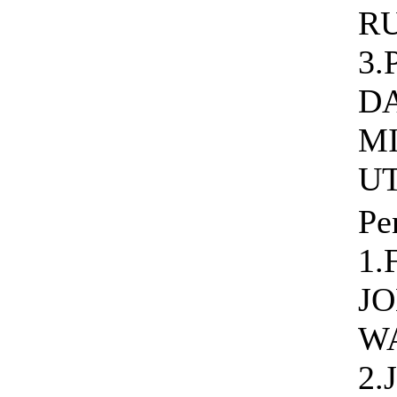
R
3
D
M
U
Pe
1.
J
W
2.