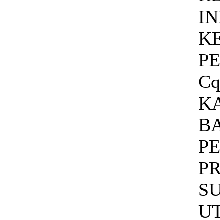
IN
K
P
Cq
K
B
P
PR
S
U