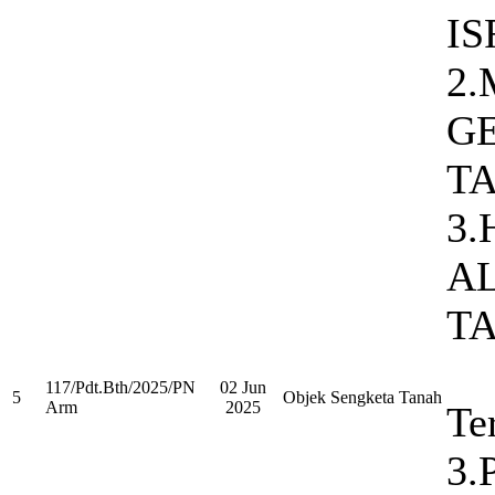
I
2
G
T
3.
A
T
117/Pdt.Bth/2025/PN
02 Jun
5
Objek Sengketa Tanah
Arm
2025
Te
3.