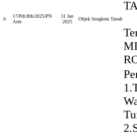
T
17/Pdt.Bth/2025/PN
31 Jan
6
Objek Sengketa Tanah
Arm
2025
Te
M
R
Pe
1.
Wa
Tu
2