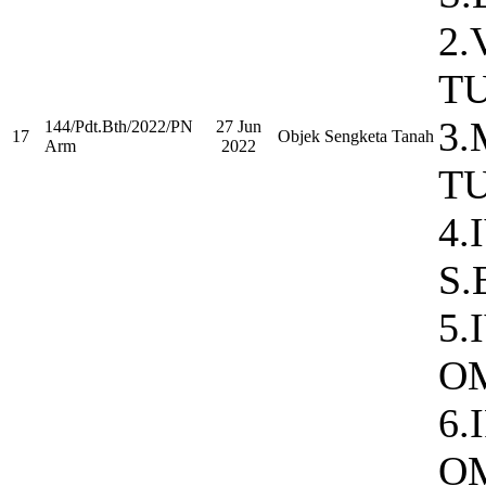
2.
TU
3
144/Pdt.Bth/2022/PN
27 Jun
17
Objek Sengketa Tanah
Arm
2022
TU
4.
S.
5.
OM
6.
OM