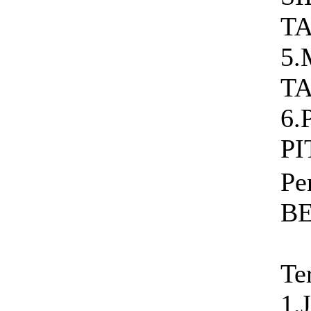
T
5
T
6.
PI
Pe
B
Te
1.