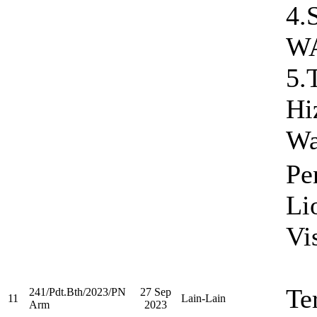
4
W
5.
Hi
Wa
Pe
Li
Vi
Te
241/Pdt.Bth/2023/PN
27 Sep
11
Lain-Lain
Arm
2023