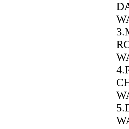
D
W
3
R
W
4.
C
W
5.
W