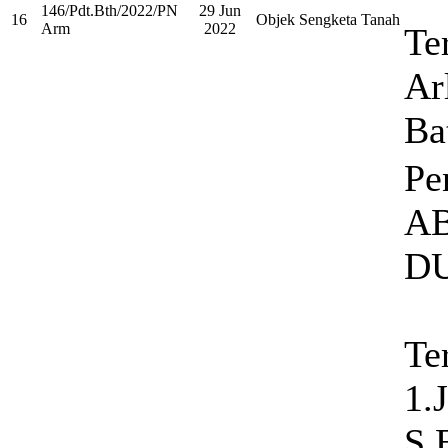
146/Pdt.Bth/2022/PN
29 Jun
16
Objek Sengketa Tanah
Arm
2022
Te
Ar
Ba
Pe
A
D
Te
1.
S.