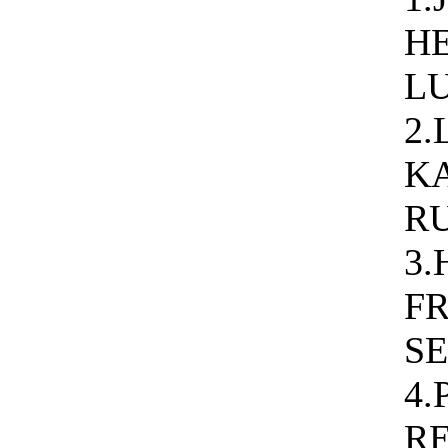
H
L
2
K
R
3
F
S
4
R