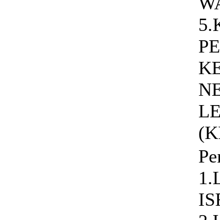
W
5
P
K
N
L
(K
Pe
1.
I