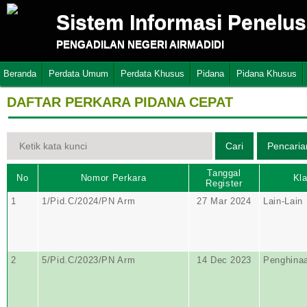
Sistem Informasi Penelu
PENGADILAN NEGERI AIRMADIDI
Beranda
Perdata Umum
Perdata Khusus
Pidana
Pidana Khusus
DAFTAR PERKARA PIDANA CEPAT
Tanggal
No
Nomor Perkara
Kla
Register
1
1/Pid.C/2024/PN Arm
27 Mar 2024
Lain-Lain
2
5/Pid.C/2023/PN Arm
14 Dec 2023
Penghina