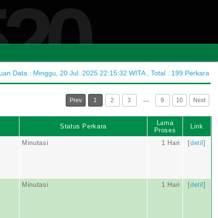
520
n Data : Minggu, 20 Jul. 2025 22:15:32 WITA , Total : 199 Perkara
…
Prev
1
2
3
9
10
Next
Lama
Status Perkara
Link
Proses
Minutasi
1 Hari
[
detil
]
Minutasi
1 Hari
[
detil
]