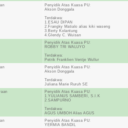
ran
Penyidik Atas Kuasa PU:
Akson Donggala
Terdakwa:
1.ESAU DIPAN
2.Frangky Matialo alias kiki waseng
3.Berty Kolantung
4.Glendy C. Wuisan
Penyidik Atas Kuasa PU:
ROBBY TRI WALUYO
Terdakwa:
Petrik Franklien Ventje Wullur
ran
Penyidik Atas Kuasa PU:
Akson Donggala
Terdakwa:
Juliana Marie Ruruh SE
yaan
Penyidik Atas Kuasa PU:
1.YULIANUS SAMBERI, S.I.K
2.SAMPURNO
Terdakwa:
AGUS UMBOH Alias AGUS
ran
Penyidik Atas Kuasa PU:
YERMIA BANDIL