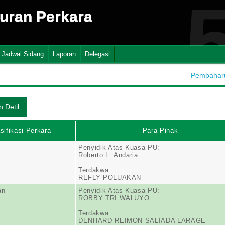
suran Perkara
Jadwal Sidang
Laporan
Delegasi
Pembaharua
sifikasi Perkara
Para Pihak
Penyidik Atas Kuasa PU:
Roberto L. Andaria
Terdakwa:
REFLY POLUAKAN
an
Penyidik Atas Kuasa PU:
ROBBY TRI WALUYO
Terdakwa:
DENHARD REIMON SALIADA LARAGE