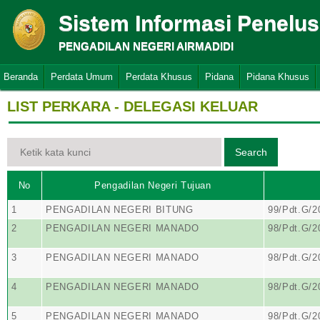
Sistem Informasi Penelu
PENGADILAN NEGERI AIRMADIDI
Beranda
Perdata Umum
Perdata Khusus
Pidana
Pidana Khusus
LIST PERKARA - DELEGASI KELUAR
No
Pengadilan Negeri Tujuan
1
PENGADILAN NEGERI BITUNG
99/Pdt.G/2
2
PENGADILAN NEGERI MANADO
98/Pdt.G/2
3
PENGADILAN NEGERI MANADO
98/Pdt.G/2
4
PENGADILAN NEGERI MANADO
98/Pdt.G/2
5
PENGADILAN NEGERI MANADO
98/Pdt.G/2