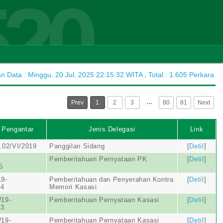
520
Data : Minggu, 20 Jul. 2025 22:15:32 WITA , Total : 1.605 Perkara
…
Prev
1
2
3
80
81
Next
 Pengantar
Jenis Delegasi
Link
.02/VI/2019
Panggilan Sidang
[
Detil
]
Pemberitahuan Pernyataan PK
[
Detil
]
5
9-
Pemberitahuan dan Penyerahan Kontra
[
Detil
]
24
Memori Kasasi
19-
Pemberitahuan Pernyataan Kasasi
[
Detil
]
23
19-
Pemberitahuan Pernyataan Kasasi
[
Detil
]