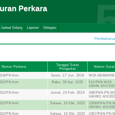
suran Perkara
Jadwal Sidang
Laporan
Delegasi
Pembaharuan 
Tanggal Surat
Nomor Perkara
Nomor Surat
Pengantar
019/PN Arm
Senin, 17 Jun. 2019
W19-U6/694/HK
022/PN Arm
Rabu, 30 Apr. 2025
511/PAN.W19-
U6/HK.4/IV/202
022/PN Arm
Jumat, 23 Feb. 2024
349/PAN.PN.W1
U6/HK2.4/II/20
022/PN Arm
Selasa, 10 Okt. 2023
2358/PAN.PN.W
U6/HK2.4/X/20
022/PN Arm
Selasa, 10 Okt. 2023
2357/PAN.PN.W